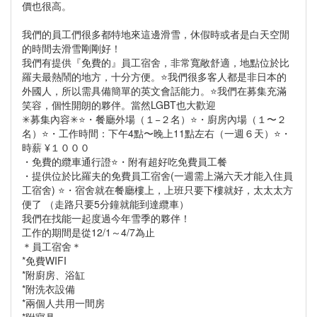
價也很高。
我們的員工們很多都特地來這邊滑雪，休假時或者是白天空閒
的時間去滑雪剛剛好！
我們有提供『免費的』員工宿舍，非常寬敞舒適，地點位於比
羅夫最熱鬧的地方，十分方便。⭐我們很多客人都是非日本的
外國人，所以需具備簡單的英文會話能力。⭐我們在募集充滿
笑容，個性開朗的夥伴。當然LGBT也大歡迎
✳︎募集內容✳︎⭐・餐廳外場（１−２名）⭐・廚房內場（１〜２
名）⭐・工作時間：下午4點〜晚上11點左右（一週６天）⭐・
時薪 ¥１０００
・免費的纜車通行證⭐・附有超好吃免費員工餐
・提供位於比羅夫的免費員工宿舍(一週需上滿六天才能入住員
工宿舍) ⭐・宿舍就在餐廳樓上，上班只要下樓就好，太太太方
便了 （走路只要5分鐘就能到達纜車）
我們在找能一起度過今年雪季的夥伴！
工作的期間是從12/1～4/7為止
＊員工宿舍＊
*免費WIFI
*附廚房、浴缸
*附洗衣設備
*兩個人共用一間房