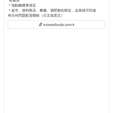
*附寢具
＊地點離纜車很近
＊超市、便利商店、餐廳、酒吧都在附近，走路就可到達
有任何問題歡迎聯絡（日文或英文）
ezoseafoods.com/s