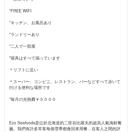
*FREE WIFI
*キッチン、お風呂あり
*ランドリーあり
*二人で一部屋
*寝具はすべて揃っています
＊リフトに近い
＊スーパー、コンビニ、レストラン、バーなどすべて歩いて
行ける便利な場所です
*毎月の光熱費￥５０００
Ezo Seafoods是位於北海道的二世谷比羅夫的超高人氣海鮮餐
廳。我們有許多常客每個雪季都會回來用餐，在客人之間的評