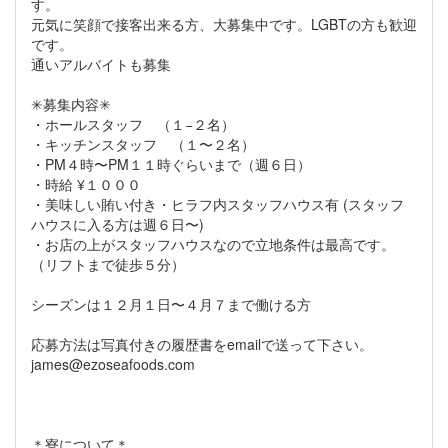
す。
元気に笑顔で接客出来る方、大募集中です。LGBTの方も歓迎
です。
通いアルバイトも募集
✳︎募集内容✳︎
・ホールスタッフ （１−２名）
・キッチンスタッフ （１〜２名）
・PM４時〜PM１１時ぐらいまで（週６日）
・時給 ¥１０００
・美味しい賄い付き・ヒラフ内スタッフハウス有 (スタッフ
ハウスに入る方は週６日〜)
・お店の上がスタッフハウスなので立地条件は最高です。
（リフトまで徒歩５分）
シーズンは１２月１日〜４月７まで働ける方
応募方法は写真付きの履歴書をemailで送って下さい。
james@ezoseafoods.com
＊寮について＊