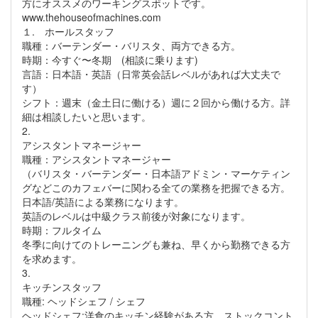
方にオススメのワーキングスポットです。
www.thehouseofmachines.com
１. ホールスタッフ
職種：バーテンダー・バリスタ、両方できる方。
時期：今すぐ〜冬期 (相談に乗ります)
言語：日本語・英語（日常英会話レベルがあれば大丈夫で
す）
シフト：週末（金土日に働ける）週に２回から働ける方。詳
細は相談したいと思います。
2.
アシスタントマネージャー
職種：アシスタントマネージャー
（バリスタ・バーテンダー・日本語アドミン・マーケティン
グなどこのカフェバーに関わる全ての業務を把握できる方。
日本語/英語による業務になります。
英語のレベルは中級クラス前後が対象になります。
時期：フルタイム
冬季に向けてのトレーニングも兼ね、早くから勤務できる方
を求めます。
3.
キッチンスタッフ
職種: ヘッドシェフ / シェフ
ヘッドシェフ:洋食のキッチン経験がある方。ストックコント