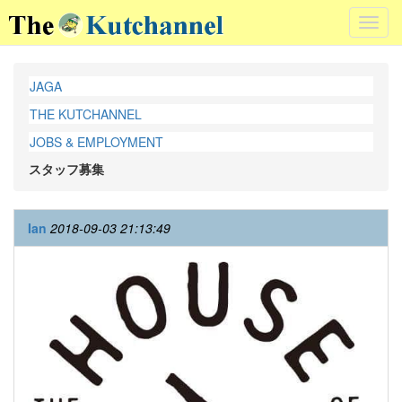
Toggl
navig
JAGA
THE KUTCHANNEL
JOBS & EMPLOYMENT
スタッフ募集
Ian
2018-09-03 21:13:49