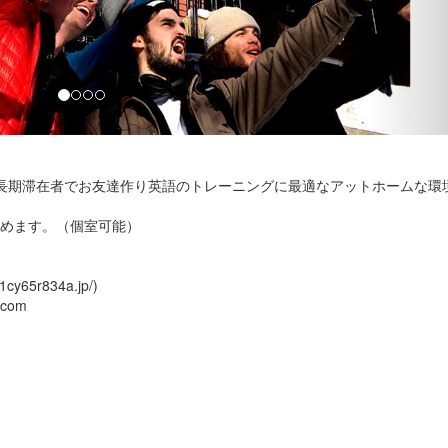
。
の長期滞在者でお友達作り英語のトレーニングに最適なアットホームな環
住めます。（個室可能）
y65r834a.jp/)
.com