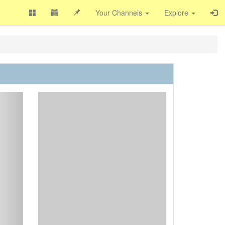
Your Channels
Explore
ext