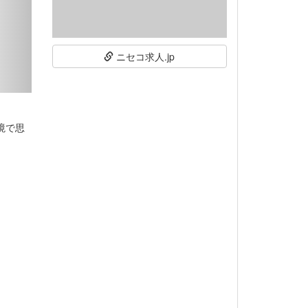
ニセコ求人.jp
境で思