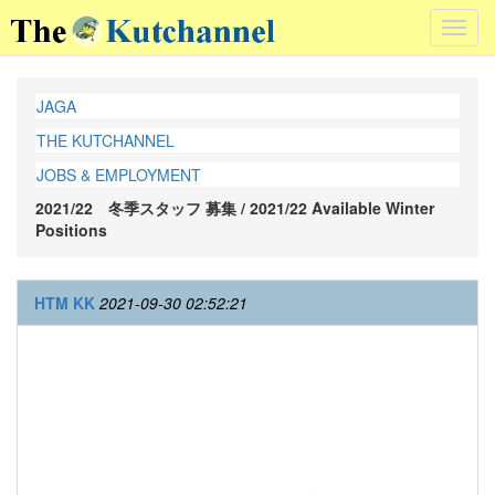
Toggl
navig
JAGA
THE KUTCHANNEL
JOBS & EMPLOYMENT
2021/22 冬季スタッフ 募集 / 2021/22 Available Winter
Positions
HTM KK
2021-09-30 02:52:21