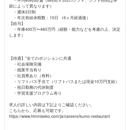
・平均40時間/週（8時間 x 5日のシフト、シフト時間は季
節によって異なります）
・週休2日制
・年次有給休暇数：10日 （6ヶ月経過後）
【給与】
・年俸400万〜460万円（経験・能力などを考慮の上、決定
します）
【待遇】*全てのポジションに共通
・社会保険完備
・残業手当有り
・社員寮あり（有料）
・リフトパス手当て（リフトパスまたは現金10万円支給）
・祝日勤務の代休制度
・学習支援プログラム有り
求人の詳しい内容は下記よりご確認ください。
こちらから、応募も可能です。
https://www.htmniseko.com/ja/careers/kumo-restaurant