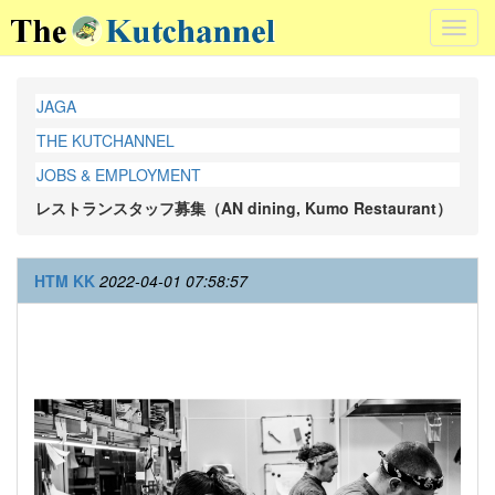
Toggl
navig
JAGA
THE KUTCHANNEL
JOBS & EMPLOYMENT
レストランスタッフ募集（AN dining, Kumo Restaurant）
HTM KK
2022-04-01 07:58:57