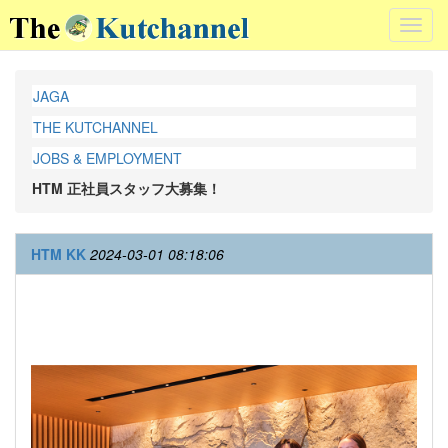
Toggl
navig
JAGA
THE KUTCHANNEL
JOBS & EMPLOYMENT
HTM 正社員スタッフ大募集！
HTM KK
2024-03-01 08:18:06