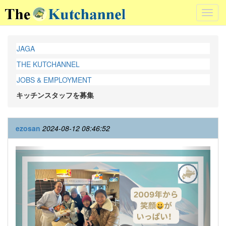
Toggl
navig
JAGA
THE KUTCHANNEL
JOBS & EMPLOYMENT
キッチンスタッフを募集
ezosan
2024-08-12 08:46:52
Previous
Next