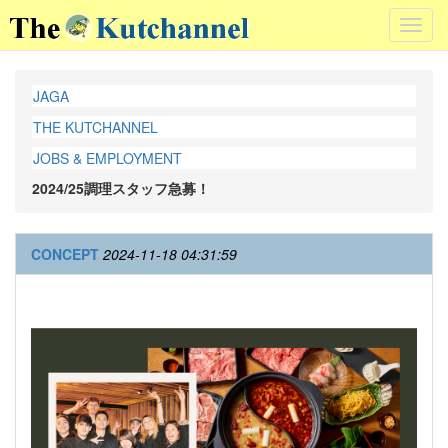
Toggl
navig
JAGA
THE KUTCHANNEL
JOBS & EMPLOYMENT
2024/25調理スタッフ急募！
CONCEPT
2024-11-18 04:31:59