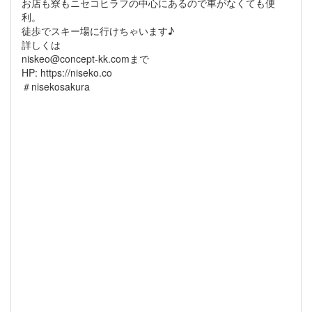
お店も寮もニセコヒラフの中心にあるので車がなくても便
利。
徒歩でスキー場に行けちゃいます♪
詳しくは
niskeo@concept-kk.comまで
HP: https://niseko.co
＃nisekosakura