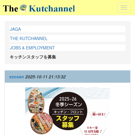
Toggl
navig
JAGA
THE KUTCHANNEL
JOBS & EMPLOYMENT
キッチンスタッフを募集
ezosan
2025-10-11 21:13:32