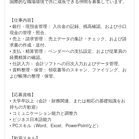
国際的な職場環境で共に成長できる仲間を募集しています。
【仕事内容】
• 銀行・現預金管理： 入出金の記録、残高確認、および小口
現金の管理・照合。
• 売上・請求管理： 売上データの集計・チェック、および請
求書の作成・送付。
• 支払・精算管理： ベンダーへの支払設定、および従業員の
経費精算の確認。
• 仕訳入力： 会計ソフトへの日次入力およびデータ管理。
• 資料整理・保管： 領収書等のスキャン、ファイリング、お
よび帳簿の整理・保管。
【応募資格】
• 大学卒以上（会計・財務関連、または相応の基礎知識をお
持ちの方歓迎）
• コミュニケーション能力と調整力
• ビジネス日本語能力
• PCスキル（Word、Excel、PowerPointなど）
【歓迎スキル】