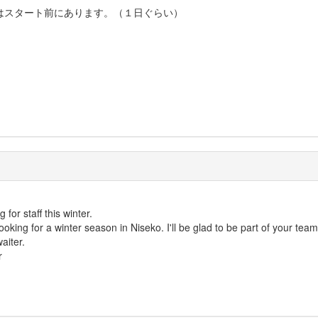
はスタート前にあります。（１日ぐらい）
for staff this winter.
oking for a winter season in Niseko. I'll be glad to be part of your team
aiter.
r
1