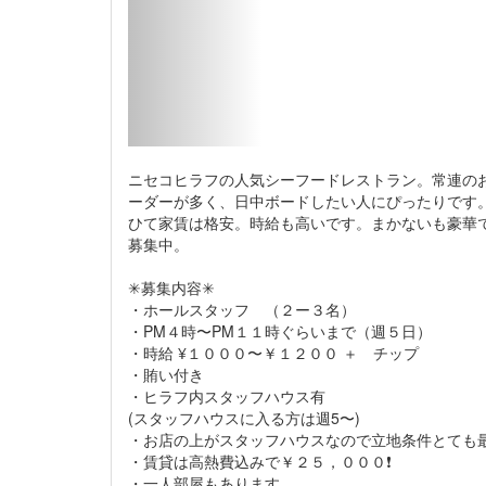
ニセコヒラフの人気シーフードレストラン。常連の
ーダーが多く、日中ボードしたい人にぴったりです
ひて家賃は格安。時給も高いです。まかないも豪華
募集中。
✳︎募集内容✳︎
・ホールスタッフ （２ー３名）
・PM４時〜PM１１時ぐらいまで（週５日）
・時給 ¥１０００〜￥１２００ ＋ チップ
・賄い付き
・ヒラフ内スタッフハウス有
(スタッフハウスに入る方は週5〜)
・お店の上がスタッフハウスなので立地条件とても
・賃貸は高熱費込みで￥２５，０００❗️
・一人部屋もあります。