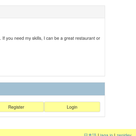
. If you need my skills, I can be a great restaurant or
Register
Login
日本語
|
jaga.io
|
zenidev