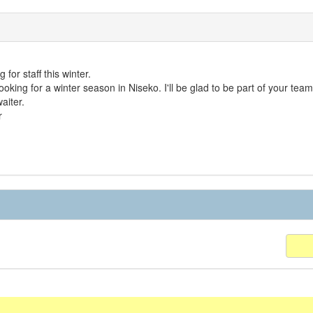
for staff this winter.
oking for a winter season in Niseko. I'll be glad to be part of your team
aiter.
r
1