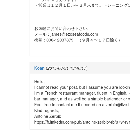
・営業は１２月１日から３月末まで。トレーニング
お気軽にお問い合わせ下さい。
メール：james@ezoseafoods.com
携帯：090-12037879 （９月４〜１７日除く）
Koan
(
2015-08-31 13:40:17
)
Hello,
I cannot read your post, but I assume you are looking 
I'm a French restaurant manager, fluent in English, lo
bar manager, and as well be a simple bartender or w
Feel free to contact me if needed on a.zerbib@live.f
Kind regards,
Antoine Zerbib
https://fr.linkedin.com/pub/antoine-zerbib/4b/879/49