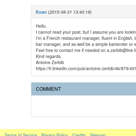
Koan
(
2015-08-31 13:40:18
)
Hello,
I cannot read your post, but I assume you are looking 
I'm a French restaurant manager, fluent in English, lo
bar manager, and as well be a simple bartender or w
Feel free to contact me if needed on a.zerbib@live.f
Kind regards,
Antoine Zerbib
https://fr.linkedin.com/pub/antoine-zerbib/4b/879/49
COMMENT
Terms of Service
Privacy Policy
Credits
Sitemap