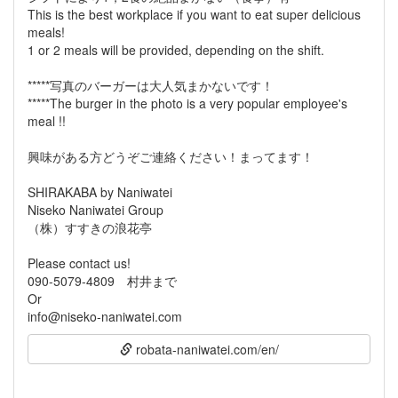
This is the best workplace if you want to eat super delicious
meals!
1 or 2 meals will be provided, depending on the shift.
*****写真のバーガーは大人気まかないです！
*****The burger in the photo is a very popular employee's
meal !!
興味がある方どうぞご連絡ください！まってます！
SHIRAKABA by Naniwatei
Niseko Naniwatei Group
（株）すすきの浪花亭
Please contact us!
090-5079-4809 村井まで
Or
info@niseko-naniwatei.com
robata-naniwatei.com/en/