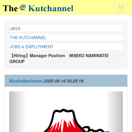
Toggl
navig
JAGA
THE KUTCHANNEL
JOBS & EMPLOYMENT
【Hiring】Manager Position NISEKO NANIWATEI
GROUP
NisekoNaniwatei
2025-06-16 05:25:19
Previous
Next