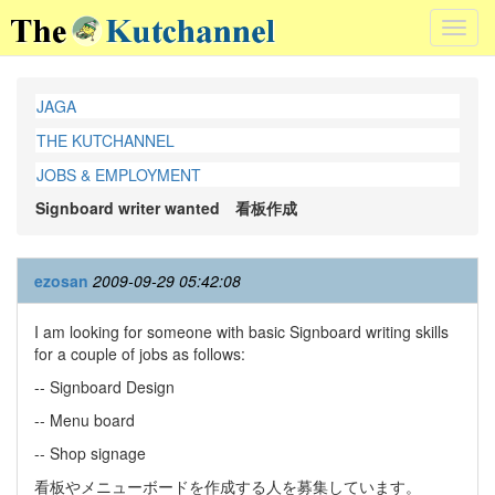
Toggl
navig
JAGA
THE KUTCHANNEL
JOBS & EMPLOYMENT
Signboard writer wanted 看板作成
ezosan
2009-09-29 05:42:08
I am looking for someone with basic Signboard writing skills
for a couple of jobs as follows:
-- Signboard Design
-- Menu board
-- Shop signage
看板やメニューボードを作成する人を募集しています。